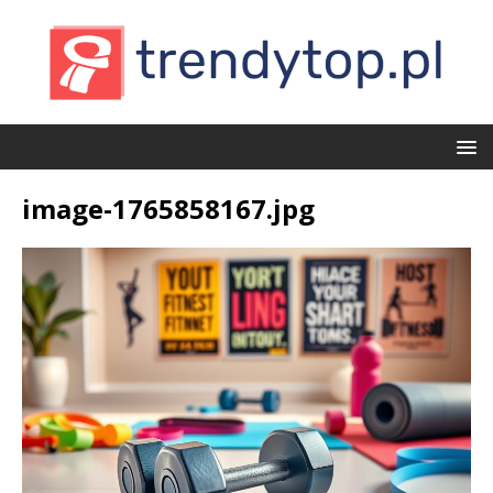
image-1765858167.jpg