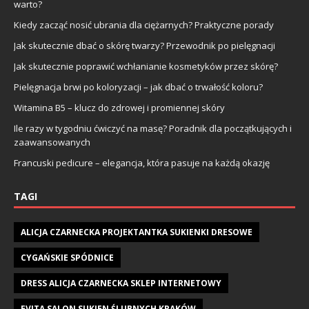
warto?
Kiedy zacząć nosić ubrania dla ciężarnych? Praktyczne porady
Jak skutecznie dbać o skórę twarzy? Przewodnik po pielęgnacji
Jak skutecznie poprawić wchłanianie kosmetyków przez skórę?
Pielęgnacja brwi po koloryzacji – jak dbać o trwałość koloru?
Witamina B5 – klucz do zdrowej i promiennej skóry
Ile razy w tygodniu ćwiczyć na masę? Poradnik dla początkujących i
zaawansowanych
Francuski pedicure – elegancja, która pasuje na każdą okazję
TAGI
ALICJA CZARNECKA PROJEKTANTKA SUKIENKI DRESOWE
CYGAŃSKIE SPÓDNICE
DRESS ALICJA CZARNECKA SKLEP INTERNETOWY
EVITA SALON SUKIEN ŚLUBNYCH KRAKÓW