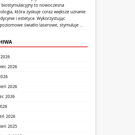
r biostymulacyjny to nowoczesna
ologia, która zyskuje coraz większe uznanie
ycynie i estetyce. Wykorzystując
opoziomowe światło laserowe, stymuluje …
HIWA
c 2026
wiec 2026
2026
cień 2026
ec 2026
2026
zeń 2026
zień 2025