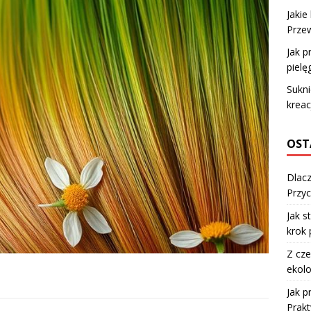
Jakie
Prze
Jak p
pielę
Sukni
kreac
OST
Dlacz
Przyc
Jak s
krok 
Z cze
ekolo
Jak 
Prakt