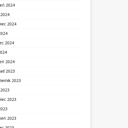
ień 2024
c 2024
wiec 2024
2024
ec 2024
2024
zeń 2024
pad 2023
iernik 2023
c 2023
wiec 2023
2023
cień 2023
ec 2023