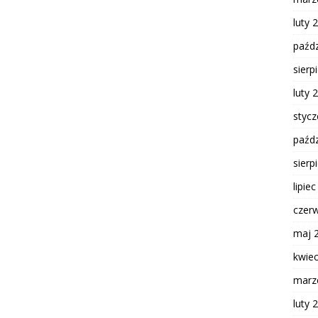
luty 
paźdz
sierp
luty 
styc
paźdz
sierp
lipie
czer
maj 
kwie
marz
luty 