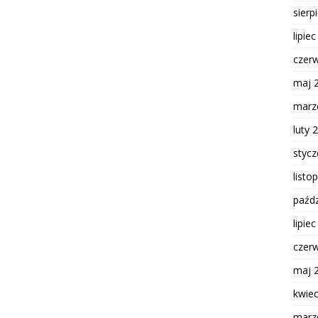
sierp
lipie
czer
maj 
marz
luty 
styc
listo
paźdz
lipie
czer
maj 
kwie
marz