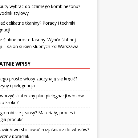
 buty wybrać do czarnego kombinezonu?
wodnik stylowy
rać delikatne tkaniny? Porady i techniki
gnacji
e ślubne proste fasony. Wybór ślubnej
ji – salon sukien ślubnych xxl Warszawa
ATNIE WPISY
ego proste włosy zaczynają się kręcić?
zyny i pielęgnacja
tworzyć skuteczny plan pielęgnacji włosów
po kroku?
go robi się jeansy? Materiały, proces i
gia produkcji
prawidłowo stosować rozjaśniacz do włosów?
yczny poradnik