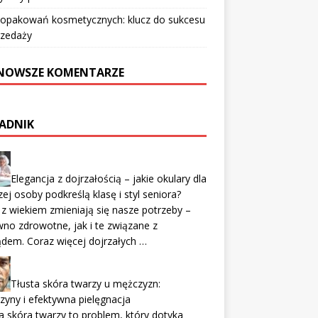
 opakowań kosmetycznych: klucz do sukcesu
rzedaży
NOWSZE KOMENTARZE
ADNIK
Elegancja z dojrzałością – jakie okulary dla
zej osoby podkreślą klasę i styl seniora?
z wiekiem zmieniają się nasze potrzeby –
no zdrowotne, jak i te związane z
dem. Coraz więcej dojrzałych …
Tłusta skóra twarzy u mężczyzn:
zyny i efektywna pielęgnacja
a skóra twarzy to problem, który dotyka