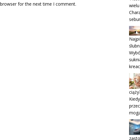
 browser for the next time I comment.
wielu
Char
sebu
Najpi
ślubn
Wybór
sukn
kreac
ciąży
Kiedy
przec
mogą 
zast