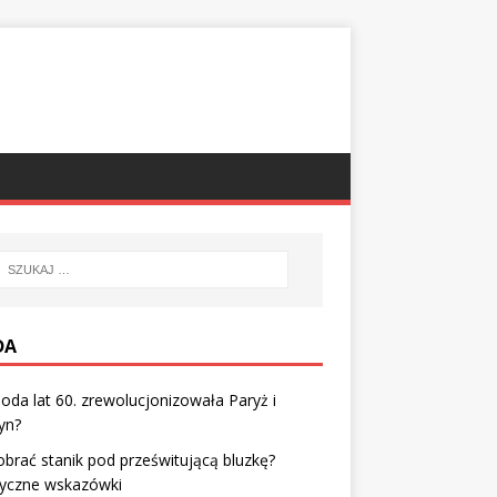
DA
oda lat 60. zrewolucjonizowała Paryż i
yn?
obrać stanik pod prześwitującą bluzkę?
tyczne wskazówki