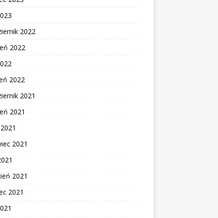
2023
iernik 2022
ień 2022
2022
zeń 2022
iernik 2021
ień 2021
c 2021
wiec 2021
2021
cień 2021
ec 2021
2021