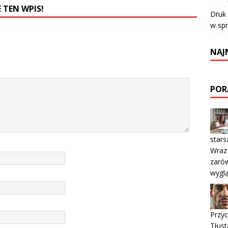
 TEN WPIS!
Druk
w sp
NAJ
POR
stars
Wraz 
zarów
wyglą
Przyc
Tłust