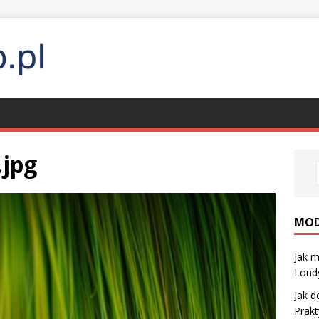
.jpg
MO
Jak m
Lond
Jak d
Prak