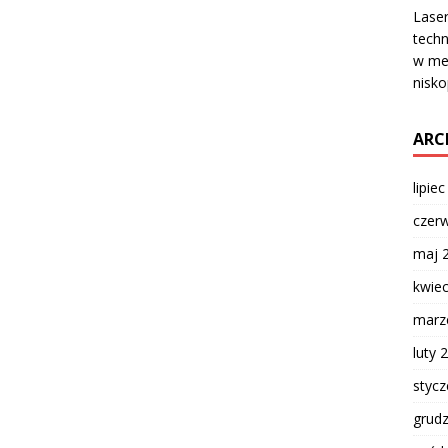
Lase
techn
w med
nisk
ARC
lipie
czer
maj 
kwie
marz
luty 
styc
grud