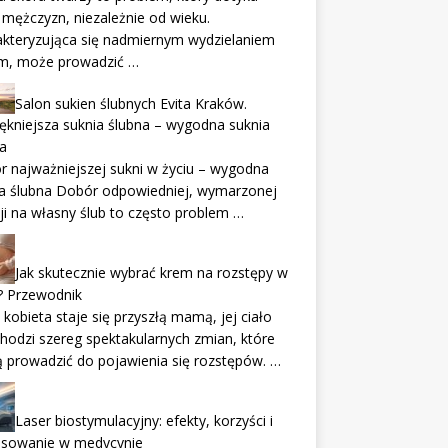
 mężczyzn, niezależnie od wieku.
akteryzująca się nadmiernym wydzielaniem
m, może prowadzić …
Salon sukien ślubnych Evita Kraków.
ękniejsza suknia ślubna – wygodna suknia
a
 najważniejszej sukni w życiu – wygodna
ia ślubna Dobór odpowiedniej, wymarzonej
ji na własny ślub to często problem …
Jak skutecznie wybrać krem na rozstępy w
? Przewodnik
 kobieta staje się przyszłą mamą, jej ciało
hodzi szereg spektakularnych zmian, które
prowadzić do pojawienia się rozstępów. …
Laser biostymulacyjny: efekty, korzyści i
osowanie w medycynie