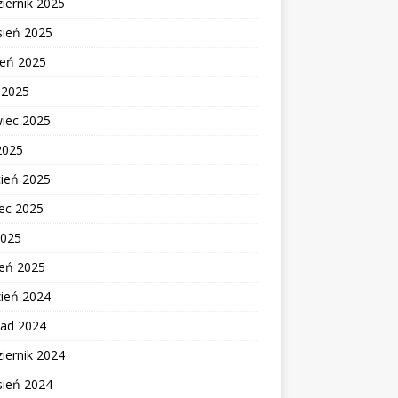
iernik 2025
sień 2025
ień 2025
c 2025
wiec 2025
2025
cień 2025
ec 2025
2025
zeń 2025
zień 2024
pad 2024
iernik 2024
sień 2024