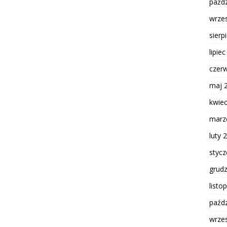
paźdz
wrze
sierp
lipie
czer
maj 
kwie
marz
luty 
styc
grud
listo
paźdz
wrze