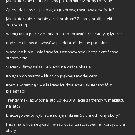
Jak skutecznie usunąć blizny po trądziku? Metody i porady
Ajurweda i dosze: jak osiągnąć zdrową równowagę w życiu?
Jak skutecznie zapobiegać chorobom? Zasady profilaktyki
zdrowotnej
Wspięcia na palce z hantlami: jak poprawić siłę i estetykę łydek?
Rodzaje olejów do włosów: jak dobrać idealny produkt?
Wazelina biała – właściwości, zastosowania i bezpieczeństwo
stosowania
Sukienki firmy salsa. Sukienki na każdą okazję
Kolagen do twarzy – klucz do pięknej i młodej cery
Krem z witaminą C – właściwości, działanie i skuteczność w
pielęgnacji
Trendy makijaż wiosna lato 2014-2018. Jakie są trendy w makijażu
na lato?
Dlaczego warto wybrać emulsję z filtrem 50 dla ochrony skóry?
Papaina w kosmetykach: właściwości, zastosowanie i korzyści dla
skóry